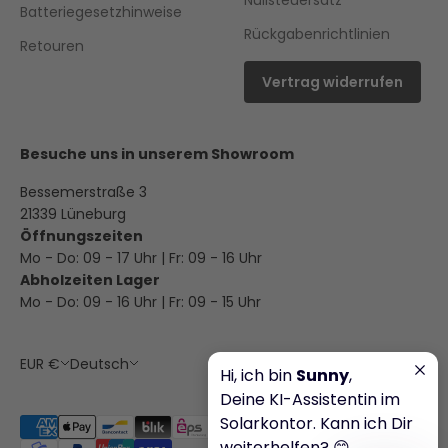
Batteriegesetzhinweise
Rückgabenrichtlinien
Retouren
Vertrag widerrufen
Besuche uns in unserem Showroom
Bessemerstraße 3
21339 Lüneburg
Öffnungszeiten
Mo - Do: 09 - 17 Uhr | Fr: 09 - 16 Uhr
Abholzeiten Lager
Mo - Do: 09 - 16 Uhr | Fr: 09 - 15 Uhr
EUR €
Deutsch