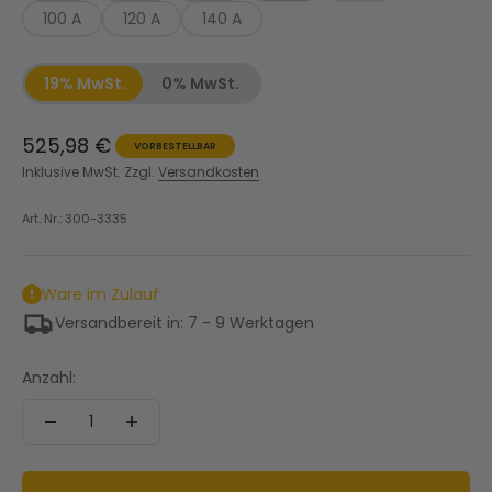
100 A
120 A
140 A
19% MwSt.
0% MwSt.
Angebot
525,98 €
VORBESTELLBAR
Inklusive MwSt. Zzgl.
Versandkosten
Art. Nr.: 300-3335
Ware im Zulauf
Versandbereit in: 7 - 9 Werktagen
Anzahl: