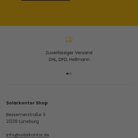
Zuverlässiger Versand
DHL, DPD, Hellmann
Gehe zu Element 1
Gehe zu Element 2
Gehe zu Element 3
Solarkontor Shop
Bessemerstraße 3
21339 Lüneburg
info@solarkontor.de