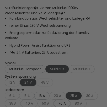
Multifunktionsger�t Victron MultiPlus 1000W
Wechselrichter und 24 V Ladeger�t
Kombination aus Wechselrichter und Ladeger�t
reiner Sinus 230 V Wechselspannung
Energiesparmodus zur Reduzierung der Standby
Verluste
Hybrid Power Assist Funktion und UPS
f�r 24 V Batterien, 25 A Ladestrom
Modell
MultiPlus Compact
MultiPlus
MultiPlus II
Systemspannung
12 V
24 V
48 V
Ladestrom
6 A
15 A
16 A
20 A
25 A
30 A
35 A
40 A
50 A
70 A
80 A