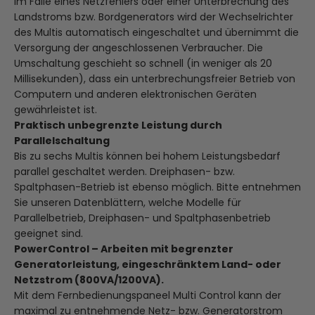
Im Falle eines Netzfehlers oder einer Unterbrechung des
Landstroms bzw. Bordgenerators wird der Wechselrichter
des Multis automatisch eingeschaltet und übernimmt die
Versorgung der angeschlossenen Verbraucher. Die
Umschaltung geschieht so schnell (in weniger als 20
Millisekunden), dass ein unterbrechungsfreier Betrieb von
Computern und anderen elektronischen Geräten
gewährleistet ist.
Praktisch unbegrenzte Leistung durch
Parallelschaltung
Bis zu sechs Multis können bei hohem Leistungsbedarf
parallel geschaltet werden. Dreiphasen- bzw.
Spaltphasen-Betrieb ist ebenso möglich. Bitte entnehmen
Sie unseren Datenblättern, welche Modelle für
Parallelbetrieb, Dreiphasen- und Spaltphasenbetrieb
geeignet sind.
PowerControl – Arbeiten mit begrenzter
Generatorleistung, eingeschränktem Land- oder
Netzstrom (800VA/1200VA).
Mit dem Fernbedienungspaneel Multi Control kann der
maximal zu entnehmende Netz- bzw. Generatorstrom